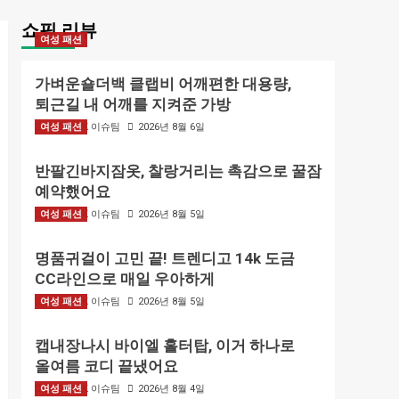
쇼핑 리뷰
여성 패션
가벼운숄더백 클랩비 어깨편한 대용량,
퇴근길 내 어깨를 지켜준 가방
여성 패션
BIZMARK 이슈팀
2026년 8월 6일
반팔긴바지잠옷, 찰랑거리는 촉감으로 꿀잠
예약했어요
여성 패션
BIZMARK 이슈팀
2026년 8월 5일
명품귀걸이 고민 끝! 트렌디고 14k 도금
CC라인으로 매일 우아하게
여성 패션
BIZMARK 이슈팀
2026년 8월 5일
캡내장나시 바이엘 홀터탑, 이거 하나로
올여름 코디 끝냈어요
여성 패션
BIZMARK 이슈팀
2026년 8월 4일