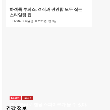
하객룩 투피스, 격식과 편안함 모두 잡는
스타일링 팁
BIZMARK 이슈팀
2026년 8월 3일
health
Issue
제로 콜라로 혈당 스파이크가 올 수 있다.
건강 정보