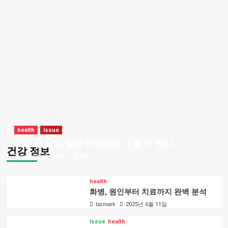
health
Issue
제로 콜라로 혈당 스파이크가 올 수 있다.
건강 정보
bizmark
2026년 4월 5일
health
화병, 원인부터 치료까지 완벽 분석
bizmark
2025년 6월 11일
Issue
health