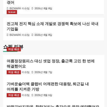
겪어
BIZMARK 이슈팀
2026년 8월 8일
Issue
전고체 전지 핵심 소재 개발로 경쟁력 확보에 나선 국내
기업들
BIZMARK 이슈팀
2026년 8월 8일
쇼핑 리뷰
여성 패션
여름정장원피스 대신 셋업 정장, 출근룩 고민 한 번에
해결했어요
여성 패션
BIZMARK 이슈팀
2026년 8월 7일
가벼운숄더백 클랩비 어깨편한 대용량, 퇴근길 내
어깨를 지켜준 가방
여성 패션
BIZMARK 이슈팀
2026년 8월 6일
반팔긴바지잠옷, 찰랑거리는 촉감으로 꿀잠 예약했어요