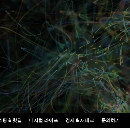
쇼핑 & 핫딜
디지털 라이프
경제 & 재테크
문의하기