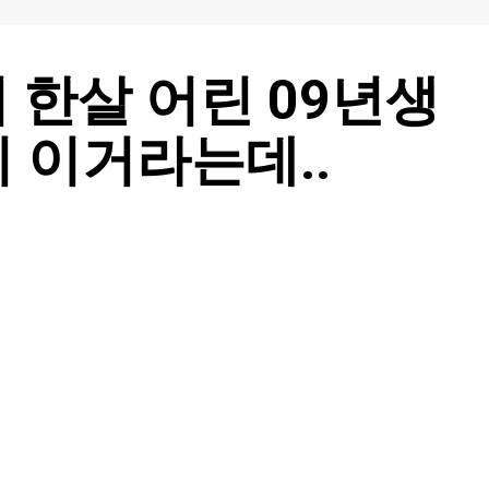
 한살 어린 09년생
 이거라는데..