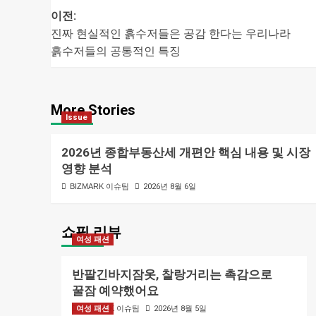
글
이전:
진짜 현실적인 흙수저들은 공감 한다는 우리나라
내비게이션
흙수저들의 공통적인 특징
More Stories
Issue
2026년 종합부동산세 개편안 핵심 내용 및 시장
영향 분석
BIZMARK 이슈팀
2026년 8월 6일
쇼핑 리뷰
여성 패션
반팔긴바지잠옷, 찰랑거리는 촉감으로
꿀잠 예약했어요
여성 패션
BIZMARK 이슈팀
2026년 8월 5일