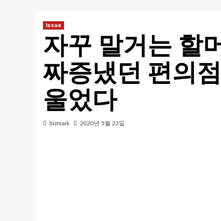
Issue
자꾸 말거는 할
짜증냈던 편의점
울었다
bizmark
2020년 5월 22일