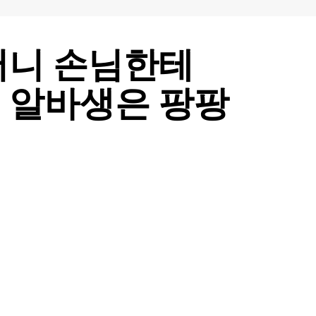
머니 손님한테
 알바생은 팡팡