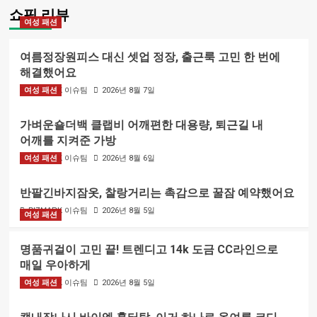
쇼핑 리뷰
여성 패션
여름정장원피스 대신 셋업 정장, 출근룩 고민 한 번에
해결했어요
여성 패션
BIZMARK 이슈팀
2026년 8월 7일
가벼운숄더백 클랩비 어깨편한 대용량, 퇴근길 내
어깨를 지켜준 가방
여성 패션
BIZMARK 이슈팀
2026년 8월 6일
반팔긴바지잠옷, 찰랑거리는 촉감으로 꿀잠 예약했어요
BIZMARK 이슈팀
2026년 8월 5일
여성 패션
명품귀걸이 고민 끝! 트렌디고 14k 도금 CC라인으로
매일 우아하게
여성 패션
BIZMARK 이슈팀
2026년 8월 5일