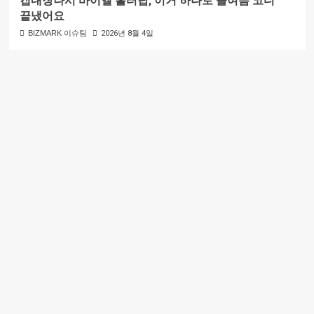
캡내장나시 바이엘 홀터탑, 이거 하나로 올여름 코디
끝냈어요
BIZMARK 이슈팀
2026년 8월 4일