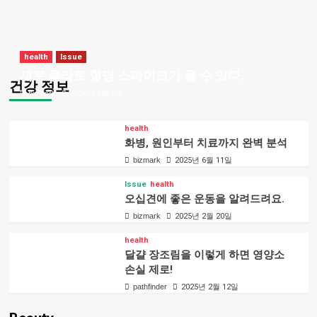
health
Issue
제로 콜라로 혈당 스파이크가 올 수 있다.
건강 정보
bizmark
2026년 4월 5일
health
화병, 원인부터 치료까지 완벽 분석
bizmark
2025년 6월 11일
Issue
health
오십견에 좋은 운동을 알려드려요.
bizmark
2025년 2월 20일
health
달걀 장조림을 이렇게 하면 영양소
손실 제로!
pathfinder
2025년 2월 12일