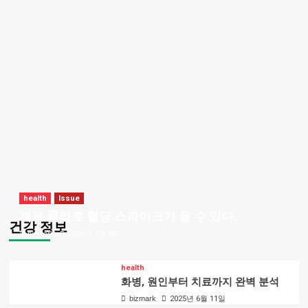
health
Issue
제로 콜라로 혈당 스파이크가 올 수 있다.
건강 정보
bizmark
2026년 4월 5일
health
화병, 원인부터 치료까지 완벽 분석
bizmark
2025년 6월 11일