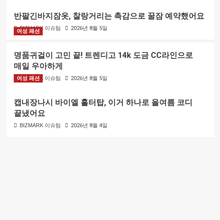
반팔긴바지잠옷, 찰랑거리는 촉감으로 꿀잠 예약했어요
BIZMARK 이슈팀
2026년 8월 5일
여성 패션
명품귀걸이 고민 끝! 트렌디고 14k 도금 CC라인으로
매일 우아하게
여성 패션
BIZMARK 이슈팀
2026년 8월 5일
캡내장나시 바이엘 홀터탑, 이거 하나로 올여름 코디
끝냈어요
BIZMARK 이슈팀
2026년 8월 4일