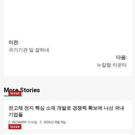
이전:
국가기관 일 잘하네
글
다음:
누칼협 카운터
내비게이션
More Stories
Issue
전고체 전지 핵심 소재 개발로 경쟁력 확보에 나선 국내
기업들
BIZMARK 이슈팀
2026년 8월 8일
Issue