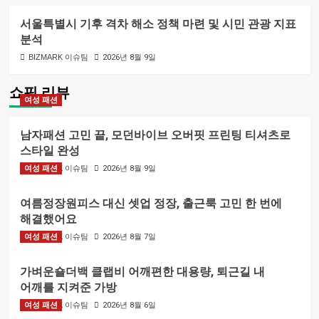
서울특별시 기후 격차 해소 정책 마련 및 시민 관광 지표
분석
BIZMARK 이슈팀
2026년 8월 9일
쇼핑 리뷰
여성 패션
남자패션 고민 끝, 모던바이브 오버핏 프린팅 티셔츠로
스타일 완성
여성 패션
BIZMARK 이슈팀
2026년 8월 9일
여름정장원피스 대신 셋업 정장, 출근룩 고민 한 번에
해결했어요
여성 패션
BIZMARK 이슈팀
2026년 8월 7일
가벼운숄더백 클랩비 어깨편한 대용량, 퇴근길 내
어깨를 지켜준 가방
여성 패션
BIZMARK 이슈팀
2026년 8월 6일