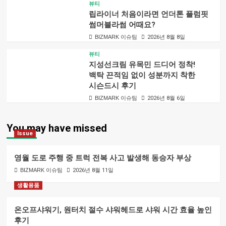
뷰티
립라이너 처음이라면 언더톤 플럼핏
썸머블라썸 어때요?
BIZMARK 이슈팀
2026년 8월 8일
뷰티
지성선크림 유목민 드디어 정착!
백탁 끈적임 없이 성분까지 착한
시슨드시 후기
BIZMARK 이슈팀
2026년 8월 6일
You may have missed
Issue
영월 도로 주행 중 트럭 전복 사고 발생해 동승자 부상
BIZMARK 이슈팀
2026년 8월 11일
생활용품
온오프샤워기, 원터치 절수 샤워헤드로 샤워 시간 효율 높인
후기