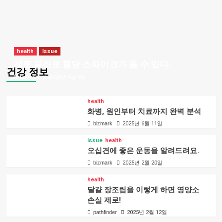
health
Issue
제로 콜라로 혈당 스파이크가 올 수 있다.
건강 정보
bizmark
2026년 4월 5일
health
화병, 원인부터 치료까지 완벽 분석
bizmark
2025년 6월 11일
Issue
health
오십견에 좋은 운동을 알려드려요.
bizmark
2025년 2월 20일
health
달걀 장조림을 이렇게 하면 영양소
손실 제로!
pathfinder
2025년 2월 12일