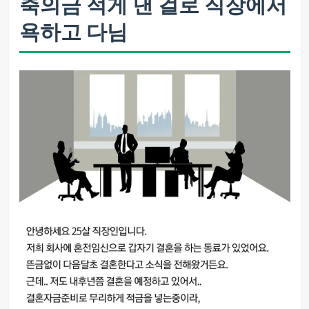
축의금 적게 낸 걸로 직장에서
욕하고 다님