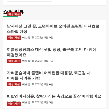
쇼핑 리뷰
여성 패션
남자패션 고민 끝, 모던바이브 오버핏 프린팅 티셔츠로
스타일 완성
여성 패션
BIZMARK 이슈팀
2026년 8월 9일
여름정장원피스 대신 셋업 정장, 출근룩 고민 한 번에
해결했어요
여성 패션
BIZMARK 이슈팀
2026년 8월 7일
가벼운숄더백 클랩비 어깨편한 대용량, 퇴근길 내
어깨를 지켜준 가방
여성 패션
BIZMARK 이슈팀
2026년 8월 6일
반팔긴바지잠옷, 찰랑거리는 촉감으로 꿀잠 예약했어요
BIZMARK 이슈팀
2026년 8월 5일
여성 패션