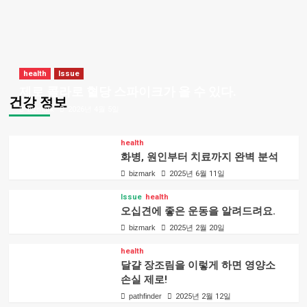
health
Issue
제로 콜라로 혈당 스파이크가 올 수 있다.
건강 정보
bizmark
2026년 4월 5일
health
화병, 원인부터 치료까지 완벽 분석
bizmark
2025년 6월 11일
Issue
health
오십견에 좋은 운동을 알려드려요.
bizmark
2025년 2월 20일
health
달걀 장조림을 이렇게 하면 영양소
손실 제로!
pathfinder
2025년 2월 12일