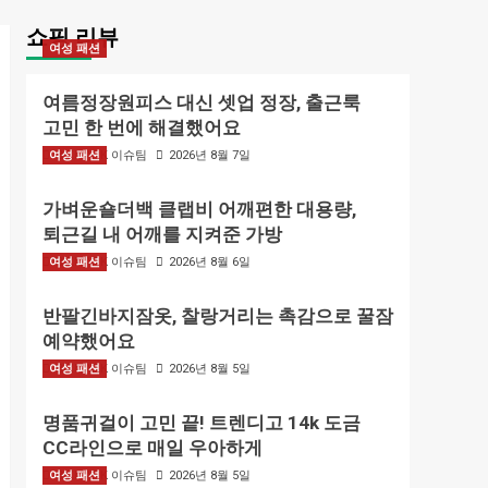
쇼핑 리뷰
여성 패션
여름정장원피스 대신 셋업 정장, 출근룩
고민 한 번에 해결했어요
여성 패션
BIZMARK 이슈팀
2026년 8월 7일
가벼운숄더백 클랩비 어깨편한 대용량,
퇴근길 내 어깨를 지켜준 가방
여성 패션
BIZMARK 이슈팀
2026년 8월 6일
반팔긴바지잠옷, 찰랑거리는 촉감으로 꿀잠
예약했어요
여성 패션
BIZMARK 이슈팀
2026년 8월 5일
명품귀걸이 고민 끝! 트렌디고 14k 도금
CC라인으로 매일 우아하게
여성 패션
BIZMARK 이슈팀
2026년 8월 5일