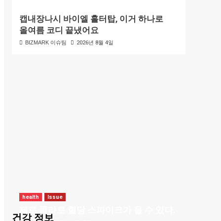
캡내장나시 바이엘 홀터탑, 이거 하나로
올여름 코디 끝냈어요
BIZMARK 이슈팀
2026년 8월 4일
health
Issue
제로 콜라로 혈당 스파이크가 올 수 있다.
건강 정보