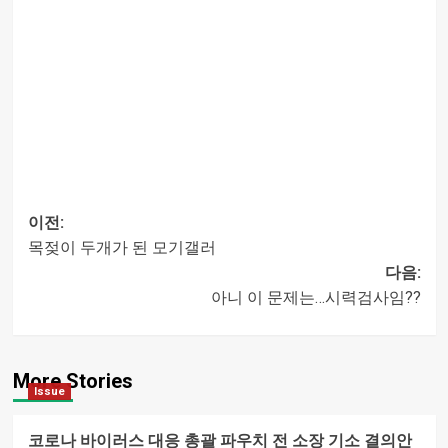
이전:
목젖이 두개가 된 모기갤러
글
다음:
아니 이 문제는…시력검사임??
내비게이션
More Stories
Issue
코로나 바이러스 대응 총괄 파우치 전 소장 기소 결의안