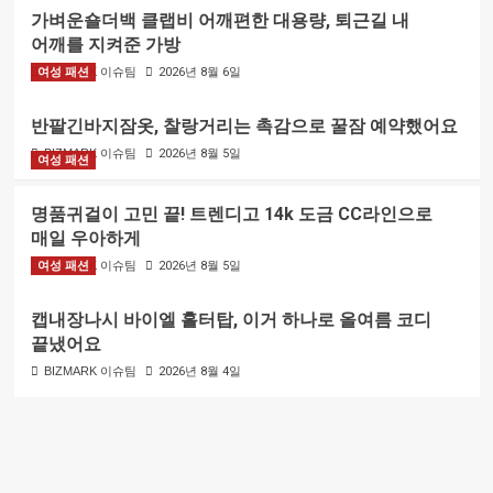
가벼운숄더백 클랩비 어깨편한 대용량, 퇴근길 내
어깨를 지켜준 가방
여성 패션
BIZMARK 이슈팀
2026년 8월 6일
반팔긴바지잠옷, 찰랑거리는 촉감으로 꿀잠 예약했어요
BIZMARK 이슈팀
2026년 8월 5일
여성 패션
명품귀걸이 고민 끝! 트렌디고 14k 도금 CC라인으로
매일 우아하게
여성 패션
BIZMARK 이슈팀
2026년 8월 5일
캡내장나시 바이엘 홀터탑, 이거 하나로 올여름 코디
끝냈어요
BIZMARK 이슈팀
2026년 8월 4일