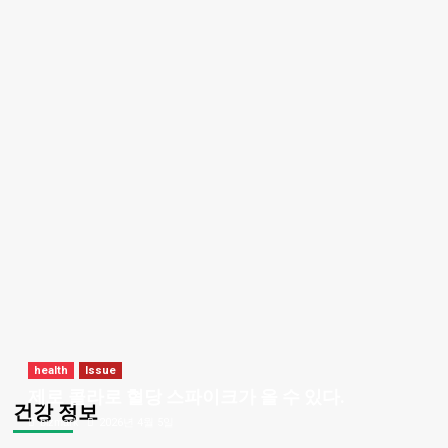
health
Issue
제로 콜라로 혈당 스파이크가 올 수 있다.
건강 정보
bizmark
2026년 4월 5일