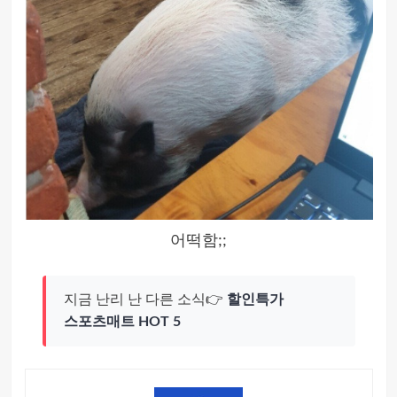
어떡함;;
지금 난리 난 다른 소식👉
할인특가
스포츠매트 HOT 5