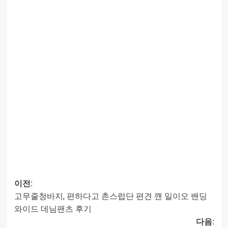
이전:
고무줄청바지, 편하다고 촌스럽단 편견 깬 일이오 밴딩
글
와이드 데님팬츠 후기
다음:
내비게이션