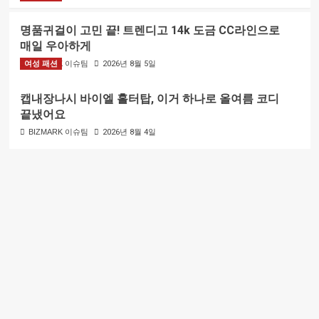
명품귀걸이 고민 끝! 트렌디고 14k 도금 CC라인으로
매일 우아하게
여성 패션
BIZMARK 이슈팀
2026년 8월 5일
캡내장나시 바이엘 홀터탑, 이거 하나로 올여름 코디
끝냈어요
BIZMARK 이슈팀
2026년 8월 4일