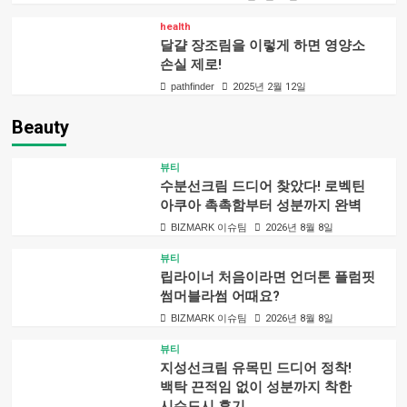
health
달걀 장조림을 이렇게 하면 영양소
손실 제로!
pathfinder
2025년 2월 12일
Beauty
뷰티
수분선크림 드디어 찾았다! 로벡틴
아쿠아 촉촉함부터 성분까지 완벽
BIZMARK 이슈팀
2026년 8월 8일
뷰티
립라이너 처음이라면 언더톤 플럼핏
썸머블라썸 어때요?
BIZMARK 이슈팀
2026년 8월 8일
뷰티
지성선크림 유목민 드디어 정착!
백탁 끈적임 없이 성분까지 착한
시슨드시 후기