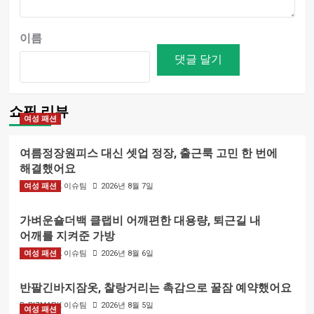
이름
쇼핑 리뷰
여성 패션
여름정장원피스 대신 셋업 정장, 출근룩 고민 한 번에
해결했어요
여성 패션
BIZMARK 이슈팀
2026년 8월 7일
가벼운숄더백 클랩비 어깨편한 대용량, 퇴근길 내
어깨를 지켜준 가방
여성 패션
BIZMARK 이슈팀
2026년 8월 6일
반팔긴바지잠옷, 찰랑거리는 촉감으로 꿀잠 예약했어요
BIZMARK 이슈팀
2026년 8월 5일
여성 패션