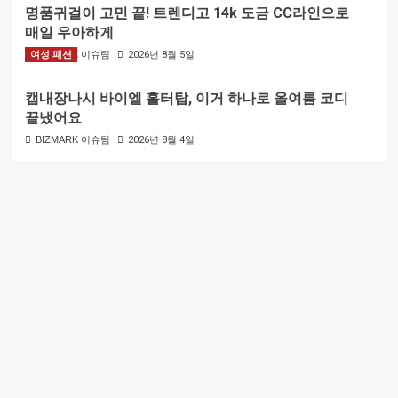
명품귀걸이 고민 끝! 트렌디고 14k 도금 CC라인으로
매일 우아하게
여성 패션
BIZMARK 이슈팀
2026년 8월 5일
캡내장나시 바이엘 홀터탑, 이거 하나로 올여름 코디
끝냈어요
BIZMARK 이슈팀
2026년 8월 4일