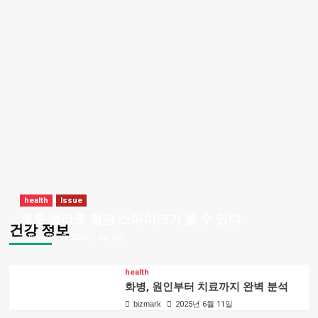
health
Issue
제로 콜라로 혈당 스파이크가 올 수 있다.
건강 정보
bizmark
2026년 4월 5일
health
화병, 원인부터 치료까지 완벽 분석
bizmark
2025년 6월 11일