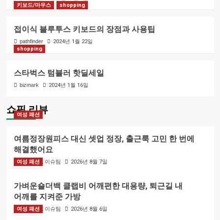
키보드/마우스
shopping
접이식 블루투스 키보드의 장점과 사용팁
pathfinder
2024년 1월 22일
shopping
스타벅스 텀블러 핫딜세일
bizmark
2024년 1월 16일
쇼핑 리뷰
여성 패션
여름정장원피스 대신 셋업 정장, 출근룩 고민 한 번에
해결했어요
여성 패션
BIZMARK 이슈팀
2026년 8월 7일
가벼운숄더백 클랩비 어깨편한 대용량, 퇴근길 내
어깨를 지켜준 가방
여성 패션
BIZMARK 이슈팀
2026년 8월 6일