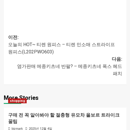
이전:
오늘의 HOT~ 티렌 원피스 – 티렌 민소매 스트라이프
글
원피스(L202PWO603)
다음:
내비게이션
염가판매 메종키츠네 반팔? – 메종키츠네 폭스 헤드
패치
More Stories
shopping
구매 전 꼭 알아봐야 할 절충형 유모차 올보르 트라이크
꿀팁
bizmark
2025년 12월 4일