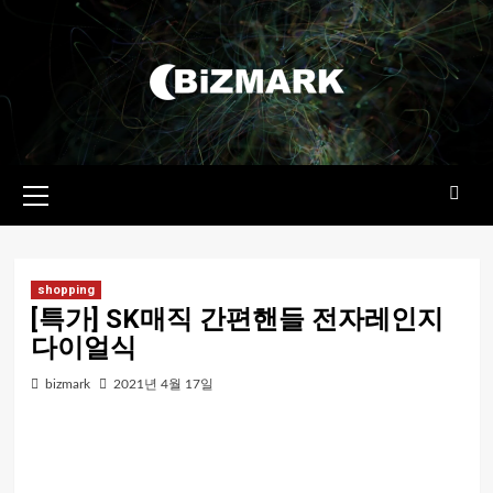
콘텐츠로
건너뛰기
기본
메뉴
shopping
[특가] SK매직 간편핸들 전자레인지
다이얼식
bizmark
2021년 4월 17일