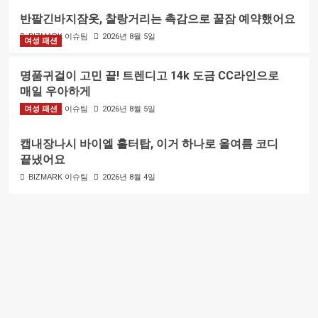
반팔긴바지잠옷, 찰랑거리는 촉감으로 꿀잠 예약했어요
BIZMARK 이슈팀
2026년 8월 5일
여성 패션
명품귀걸이 고민 끝! 트렌디고 14k 도금 CC라인으로
매일 우아하게
여성 패션
BIZMARK 이슈팀
2026년 8월 5일
캡내장나시 바이엘 홀터탑, 이거 하나로 올여름 코디
끝냈어요
BIZMARK 이슈팀
2026년 8월 4일