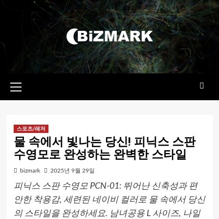
콘텐츠로
건너뛰기
기본
메뉴
스포츠/레저
물 속에서 빛나는 당신! 피닉스 스판
수영모로 완성하는 완벽한 스타일
bizmark
2025년 9월 29일
피닉스 스판 수영모 PCN-01: 뛰어난 신축성과 편
안한 착용감, 세련된 네이비 컬러로 물 속에서 당신
의 스타일을 완성하세요. 남녀공용 L 사이즈, 나일