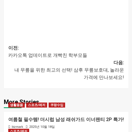
이전:
카카오톡 업데이트로 개빡친 학부모들
글
다음:
내 무릎을 위한 최고의 선택! 삼후 무릎보호대, 놀라운
내비게이션
가격에 만나보세요!
More Stories
생활용품
스포츠/레저
쿠팡수입
여름철 필수템! 더시럽 남성 래쉬가드 이너팬티 2P 특가!
bizmark
2025년 10월 18일
스포츠/레저