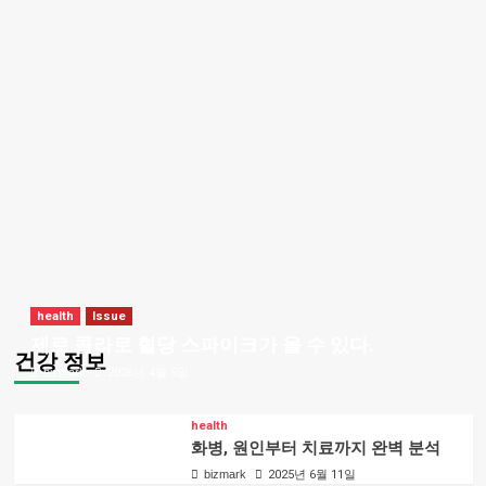
health
Issue
제로 콜라로 혈당 스파이크가 올 수 있다.
건강 정보
bizmark
2026년 4월 5일
health
화병, 원인부터 치료까지 완벽 분석
bizmark
2025년 6월 11일