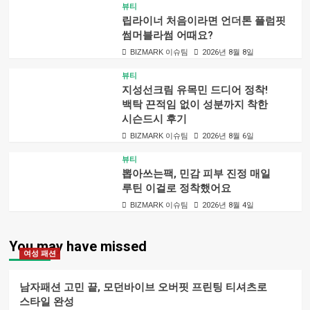
뷰티
립라이너 처음이라면 언더톤 플럼핏
썸머블라썸 어때요?
BIZMARK 이슈팀
2026년 8월 8일
뷰티
지성선크림 유목민 드디어 정착!
백탁 끈적임 없이 성분까지 착한
시슨드시 후기
BIZMARK 이슈팀
2026년 8월 6일
뷰티
뽑아쓰는팩, 민감 피부 진정 매일
루틴 이걸로 정착했어요
BIZMARK 이슈팀
2026년 8월 4일
You may have missed
여성 패션
남자패션 고민 끝, 모던바이브 오버핏 프린팅 티셔츠로
스타일 완성