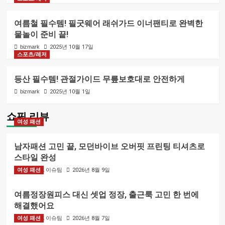
여름철 필수템! 필굿웨어 래쉬가드 이너팬티로 완벽한
물놀이 준비 끝!
bizmark
2025년 10월 17일
스포츠/레저
등산 필수템! 관절가이드 무릎보호대로 안전하게
bizmark
2025년 10월 1일
쇼핑 리뷰
여성 패션
남자패션 고민 끝, 모던바이브 오버핏 프린팅 티셔츠로
스타일 완성
여성 패션
BIZMARK 이슈팀
2026년 8월 9일
여름정장원피스 대신 셋업 정장, 출근룩 고민 한 번에
해결했어요
여성 패션
BIZMARK 이슈팀
2026년 8월 7일