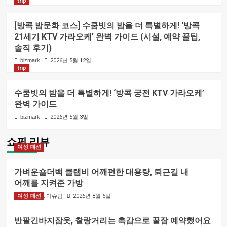
trip
[방콕 밤문화 코스] 수쿰빗의 밤을 더 특별하게! ‘방콕
21세기 KTV 가라오케’ 완벽 가이드 (시설, 예약 꿀팁,
솔직 후기)
bizmark
2026년 5월 12일
trip
수쿰빗의 밤을 더 특별하게! ‘방콕 궁전 KTV 가라오케’
완벽 가이드
bizmark
2026년 5월 3일
쇼핑 리뷰
여성 패션
가벼운숄더백 클랩비 어깨편한 대용량, 퇴근길 내
어깨를 지켜준 가방
여성 패션
BIZMARK 이슈팀
2026년 8월 6일
반팔긴바지잠옷, 찰랑거리는 촉감으로 꿀잠 예약했어요