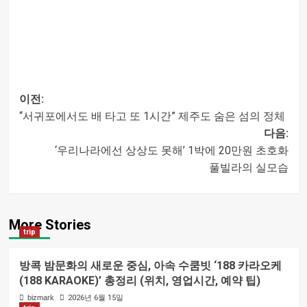
이전:
“서귀포에서도 배 타고 또 1시간” 제주도 숨은 섬의 정체
글
다음:
‘우리나라에선 상상도 못해’ 1박에 20만원 초호화
내비게이션
풀빌라의 실모습
More Stories
trip
방콕 밤문화의 새로운 중심, 아속 수쿰빗 ‘188 카라오케
(188 KARAOKE)’ 총정리 (위치, 영업시간, 예약 팁)
bizmark
2026년 6월 15일