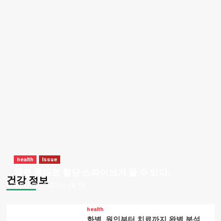
health
Issue
제로 콜라로 혈당 스파이크가 올 수 있다.
건강 정보
bizmark
2026년 4월 5일
health
화병, 원인부터 치료까지 완벽 분석