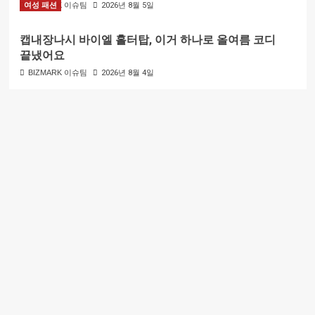
여성 패션
BIZMARK 이슈팀
2026년 8월 5일
캡내장나시 바이엘 홀터탑, 이거 하나로 올여름 코디
끝냈어요
BIZMARK 이슈팀
2026년 8월 4일