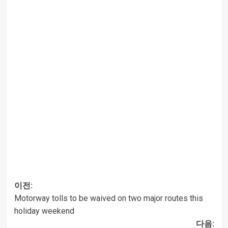
이전:
Motorway tolls to be waived on two major routes this
글
holiday weekend
다음: