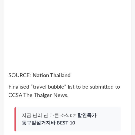
SOURCE:
Nation Thailand
Finalised “travel bubble” list to be submitted to
CCSA
The Thaiger News
.
지금 난리 난 다른 소식👉
할인특가
동구밭설거지바 BEST 10