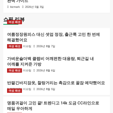
완벽 가이드
bizmark
2026년 5월 3일
쇼핑 리뷰
여성 패션
여름정장원피스 대신 셋업 정장, 출근룩 고민 한 번에
해결했어요
여성 패션
BIZMARK 이슈팀
2026년 8월 7일
가벼운숄더백 클랩비 어깨편한 대용량, 퇴근길 내
어깨를 지켜준 가방
여성 패션
BIZMARK 이슈팀
2026년 8월 6일
반팔긴바지잠옷, 찰랑거리는 촉감으로 꿀잠 예약했어요
BIZMARK 이슈팀
2026년 8월 5일
여성 패션
명품귀걸이 고민 끝! 트렌디고 14k 도금 CC라인으로
매일 우아하게