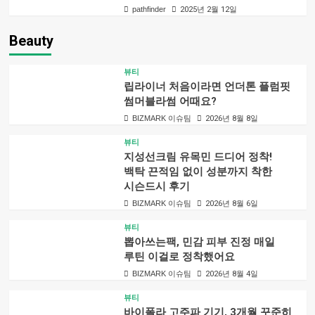
pathfinder
2025년 2월 12일
Beauty
뷰티
립라이너 처음이라면 언더톤 플럼핏
썸머블라썸 어때요?
BIZMARK 이슈팀
2026년 8월 8일
뷰티
지성선크림 유목민 드디어 정착!
백탁 끈적임 없이 성분까지 착한
시슨드시 후기
BIZMARK 이슈팀
2026년 8월 6일
뷰티
뽑아쓰는팩, 민감 피부 진정 매일
루틴 이걸로 정착했어요
BIZMARK 이슈팀
2026년 8월 4일
뷰티
바이폴라 고주파 기기, 3개월 꾸준히