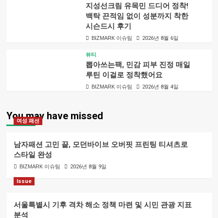
지성선크림 유목민 드디어 정착!
백탁 끈적임 없이 성분까지 착한
시슨드시 후기
BIZMARK 이슈팀
2026년 8월 6일
뷰티
뽑아쓰는팩, 민감 피부 진정 매일
루틴 이걸로 정착했어요
BIZMARK 이슈팀
2026년 8월 4일
You may have missed
여성 패션
남자패션 고민 끝, 모던바이브 오버핏 프린팅 티셔츠로
스타일 완성
BIZMARK 이슈팀
2026년 8월 9일
Issue
서울특별시 기후 격차 해소 정책 마련 및 시민 관광 지표
분석