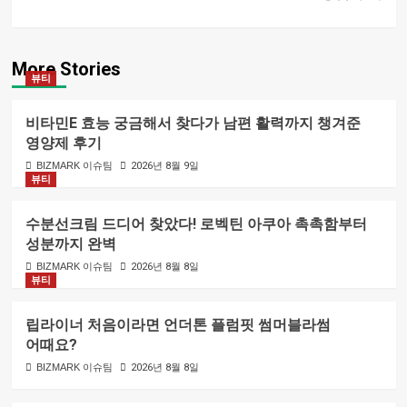
More Stories
뷰티
비타민E 효능 궁금해서 찾다가 남편 활력까지 챙겨준
영양제 후기
BIZMARK 이슈팀
2026년 8월 9일
뷰티
수분선크림 드디어 찾았다! 로벡틴 아쿠아 촉촉함부터
성분까지 완벽
BIZMARK 이슈팀
2026년 8월 8일
뷰티
립라이너 처음이라면 언더톤 플럼핏 썸머블라썸
어때요?
BIZMARK 이슈팀
2026년 8월 8일