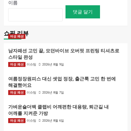
이름
쇼핑 리뷰
여성 패션
남자패션 고민 끝, 모던바이브 오버핏 프린팅 티셔츠로
스타일 완성
여성 패션
BIZMARK 이슈팀
2026년 8월 9일
여름정장원피스 대신 셋업 정장, 출근룩 고민 한 번에
해결했어요
여성 패션
BIZMARK 이슈팀
2026년 8월 7일
가벼운숄더백 클랩비 어깨편한 대용량, 퇴근길 내
어깨를 지켜준 가방
여성 패션
BIZMARK 이슈팀
2026년 8월 6일