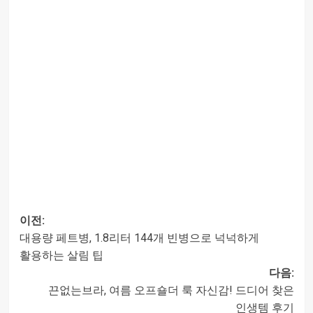
이전:
대용량 페트병, 1.8리터 144개 빈병으로 넉넉하게
글
활용하는 살림 팁
다음:
내비게이션
끈없는브라, 여름 오프숄더 룩 자신감! 드디어 찾은
인생템 후기