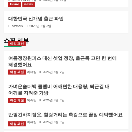
Issue
news
대한민국 신개념 출근 파업
bizmark
2026년 3월 3일
쇼핑 리뷰
여성 패션
여름정장원피스 대신 셋업 정장, 출근룩 고민 한 번에
해결했어요
여성 패션
BIZMARK 이슈팀
2026년 8월 7일
가벼운숄더백 클랩비 어깨편한 대용량, 퇴근길 내
어깨를 지켜준 가방
여성 패션
BIZMARK 이슈팀
2026년 8월 6일
반팔긴바지잠옷, 찰랑거리는 촉감으로 꿀잠 예약했어요
BIZMARK 이슈팀
2026년 8월 5일
여성 패션