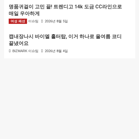
명품귀걸이 고민 끝! 트렌디고 14k 도금 CC라인으로
매일 우아하게
여성 패션
BIZMARK 이슈팀
2026년 8월 5일
캡내장나시 바이엘 홀터탑, 이거 하나로 올여름 코디
끝냈어요
BIZMARK 이슈팀
2026년 8월 4일