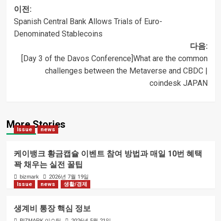
이전:
Spanish Central Bank Allows Trials of Euro-
글
Denominated Stablecoins
다음:
내비게이션
[Day 3 of the Davos Conference]What are the common
challenges between the Metaverse and CBDC |
coindesk JAPAN
More Stories
Issue
news
케이뱅크 황금캡슐 이벤트 참여 방법과 매일 10번 혜택
꽉 채우는 실전 꿀팁
bizmark
2026년 7월 19일
Issue
news
생활/경제
생계비 통장 핵심 정보
BIZMARK 이슈팀
2026년 5월 21일