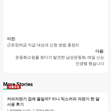
이전:
근로장려금 지급 대상과 신청 방법 총정리
글
다음:
운동화쇼핑몰 찾다가 발견한 남성운동화, 매일 신는
내비게이션
인생템 됐습니다
More Stories
생활용품
커피자판기 집에 들일까? 미니 믹스커피 자판기 한 달
사용 후기
BIZMARK 이슈팀
2026년 8월 5일