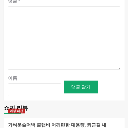
댓글
*
이름
쇼핑 리뷰
여성 패션
가벼운숄더백 클랩비 어깨편한 대용량, 퇴근길 내