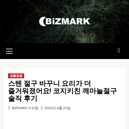
콘텐츠로
건너뛰기
기본
메뉴
생활용품
스텐 절구 바꾸니 요리가 더
즐거워졌어요! 코지키친 깨마늘절구
솔직 후기
BIZMARK 이슈팀
2026년 6월 25일