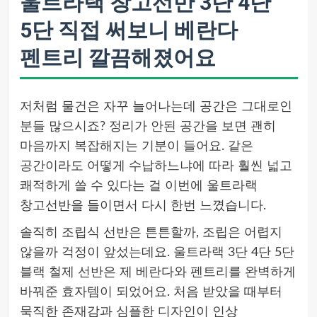
울트라랙 창고선반 3단 4단
5단 직접 써보니 베란다
펜트리 깔끔해졌어요
저처럼 물건은 자꾸 늘어나는데 공간은 그대로인
분들 많으시죠? 정리가 안된 공간을 보면 괜히
마음까지 복잡해지는 기분이 들어요. 같은
공간이라도 어떻게 수납하느냐에 따라 훨씬 넓고
쾌적하게 쓸 수 있다는 걸 이번에 울트라랙
창고선반을 들이면서 다시 한번 느꼈습니다.
솔직히 조립식 선반은 튼튼할까, 조립은 어렵지
않을까 걱정이 앞섰는데요. 울트라랙 3단 4단 5단
블랙 철제 선반은 제 베란다와 펜트리를 완벽하게
바꿔준 효자템이 되었어요. 처음 받았을 때부터
묵직한 존재감과 심플한 디자인이 인상