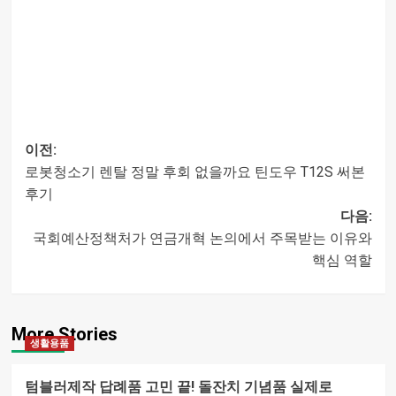
이전:
로봇청소기 렌탈 정말 후회 없을까요 틴도우 T12S 써본
글
후기
다음:
내비게이션
국회예산정책처가 연금개혁 논의에서 주목받는 이유와
핵심 역할
More Stories
생활용품
텀블러제작 답례품 고민 끝! 돌잔치 기념품 실제로