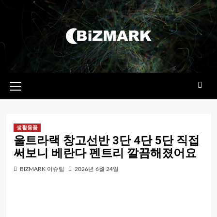
콘텐츠로
건너뛰기
기본
메뉴
생활용품
울트라랙 창고선반 3단 4단 5단 직접
써보니 베란다 펜트리 깔끔해졌어요
BIZMARK 이슈팀
2026년 6월 24일