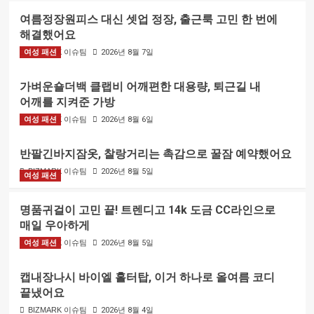
여름정장원피스 대신 셋업 정장, 출근룩 고민 한 번에
해결했어요
여성 패션
BIZMARK 이슈팀
2026년 8월 7일
가벼운숄더백 클랩비 어깨편한 대용량, 퇴근길 내
어깨를 지켜준 가방
여성 패션
BIZMARK 이슈팀
2026년 8월 6일
반팔긴바지잠옷, 찰랑거리는 촉감으로 꿀잠 예약했어요
BIZMARK 이슈팀
2026년 8월 5일
여성 패션
명품귀걸이 고민 끝! 트렌디고 14k 도금 CC라인으로
매일 우아하게
여성 패션
BIZMARK 이슈팀
2026년 8월 5일
캡내장나시 바이엘 홀터탑, 이거 하나로 올여름 코디
끝냈어요
BIZMARK 이슈팀
2026년 8월 4일