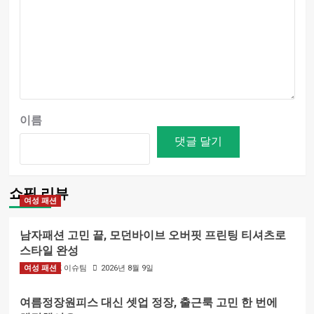
이름
쇼핑 리뷰
여성 패션
남자패션 고민 끝, 모던바이브 오버핏 프린팅 티셔츠로
스타일 완성
여성 패션
BIZMARK 이슈팀
2026년 8월 9일
여름정장원피스 대신 셋업 정장, 출근룩 고민 한 번에