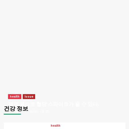
health
Issue
제로 콜라로 혈당 스파이크가 올 수 있다.
건강 정보
bizmark
2026년 4월 5일
health