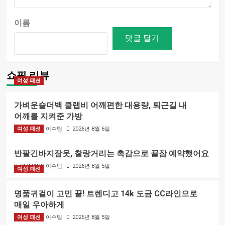
이름
쇼핑 리뷰
여성 패션
가벼운숄더백 클랩비 어깨편한 대용량, 퇴근길 내
어깨를 지켜준 가방
여성 패션
BIZMARK 이슈팀
2026년 8월 6일
반팔긴바지잠옷, 찰랑거리는 촉감으로 꿀잠 예약했어요
BIZMARK 이슈팀
2026년 8월 5일
여성 패션
명품귀걸이 고민 끝! 트렌디고 14k 도금 CC라인으로
매일 우아하게
여성 패션
BIZMARK 이슈팀
2026년 8월 5일