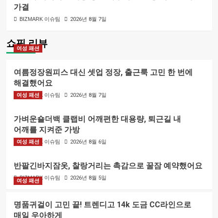
가결
BIZMARK 이슈팀
2026년 8월 7일
쇼핑 리뷰
여성 패션
여름정장원피스 대신 셋업 정장, 출근룩 고민 한 번에
해결했어요
여성 패션
BIZMARK 이슈팀
2026년 8월 7일
가벼운숄더백 클랩비 어깨편한 대용량, 퇴근길 내
어깨를 지켜준 가방
여성 패션
BIZMARK 이슈팀
2026년 8월 6일
반팔긴바지잠옷, 찰랑거리는 촉감으로 꿀잠 예약했어요
BIZMARK 이슈팀
2026년 8월 5일
여성 패션
명품귀걸이 고민 끝! 트렌디고 14k 도금 CC라인으로
매일 우아하게