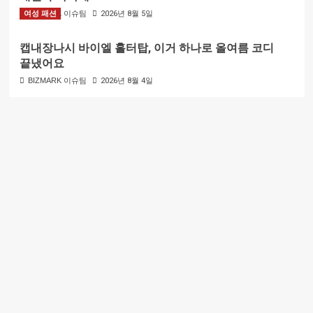
여성 패션
BIZMARK 이슈팀
2026년 8월 5일
캡내장나시 바이엘 홀터탑, 이거 하나로 올여름 코디
끝냈어요
BIZMARK 이슈팀
2026년 8월 4일