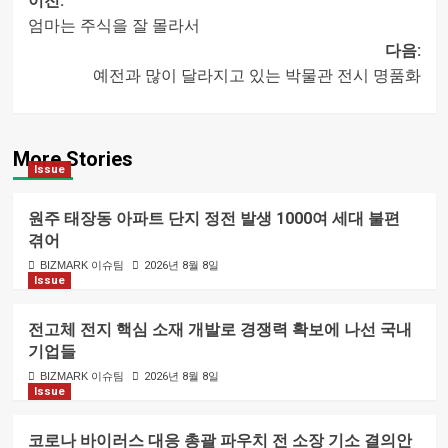
이전:
엄마는 주식을 잘 몰라서
글
다음:
예전과 많이 달라지고 있는 박물관 전시 명품화
내비게이션
More Stories
Issue
원주 태장동 아파트 단지 정전 발생 1000여 세대 불편
겪어
BIZMARK 이슈팀
2026년 8월 8일
Issue
전고체 전지 핵심 소재 개발로 경쟁력 확보에 나선 국내
기업들
BIZMARK 이슈팀
2026년 8월 8일
Issue
코로나 바이러스 대응 총괄 파우치 전 소장 기소 결의안