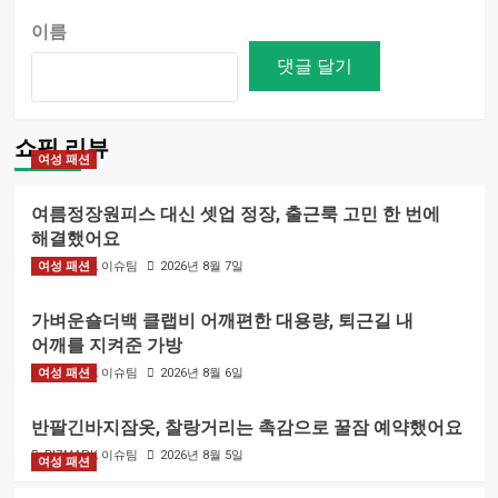
이름
쇼핑 리뷰
여성 패션
여름정장원피스 대신 셋업 정장, 출근룩 고민 한 번에
해결했어요
여성 패션
BIZMARK 이슈팀
2026년 8월 7일
가벼운숄더백 클랩비 어깨편한 대용량, 퇴근길 내
어깨를 지켜준 가방
여성 패션
BIZMARK 이슈팀
2026년 8월 6일
반팔긴바지잠옷, 찰랑거리는 촉감으로 꿀잠 예약했어요
BIZMARK 이슈팀
2026년 8월 5일
여성 패션