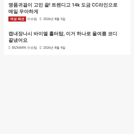
명품귀걸이 고민 끝! 트렌디고 14k 도금 CC라인으로
매일 우아하게
여성 패션
BIZMARK 이슈팀
2026년 8월 5일
캡내장나시 바이엘 홀터탑, 이거 하나로 올여름 코디
끝냈어요
BIZMARK 이슈팀
2026년 8월 4일