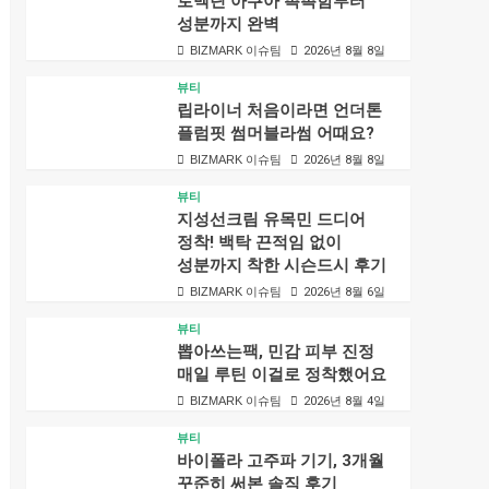
로벡틴 아쿠아 촉촉함부터
성분까지 완벽
BIZMARK 이슈팀
2026년 8월 8일
뷰티
립라이너 처음이라면 언더톤
플럼핏 썸머블라썸 어때요?
BIZMARK 이슈팀
2026년 8월 8일
뷰티
지성선크림 유목민 드디어
정착! 백탁 끈적임 없이
성분까지 착한 시슨드시 후기
BIZMARK 이슈팀
2026년 8월 6일
뷰티
뽑아쓰는팩, 민감 피부 진정
매일 루틴 이걸로 정착했어요
BIZMARK 이슈팀
2026년 8월 4일
뷰티
바이폴라 고주파 기기, 3개월
꾸준히 써본 솔직 후기