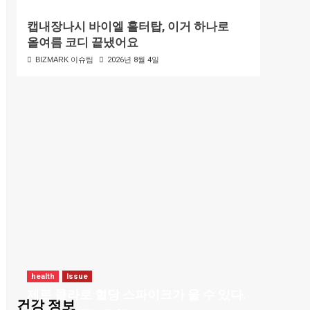
캡내장나시 바이엘 홀터탑, 이거 하나로
올여름 코디 끝냈어요
BIZMARK 이슈팀
2026년 8월 4일
health
Issue
제로 콜라로 혈당 스파이크가 올 수 있다.
건강 정보