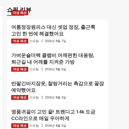
쇼핑 리뷰
여성 패션
여름정장원피스 대신 셋업 정장, 출근룩
고민 한 번에 해결했어요
여성 패션
BIZMARK 이슈팀
2026년 8월 7일
가벼운숄더백 클랩비 어깨편한 대용량,
퇴근길 내 어깨를 지켜준 가방
여성 패션
BIZMARK 이슈팀
2026년 8월 6일
반팔긴바지잠옷, 찰랑거리는 촉감으로 꿀잠
예약했어요
여성 패션
BIZMARK 이슈팀
2026년 8월 5일
명품귀걸이 고민 끝! 트렌디고 14k 도금
CC라인으로 매일 우아하게
여성 패션
BIZMARK 이슈팀
2026년 8월 5일