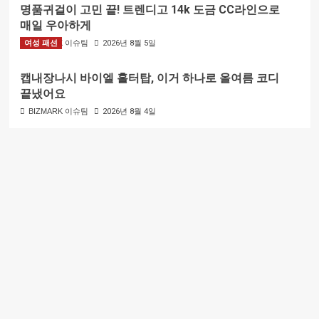
명품귀걸이 고민 끝! 트렌디고 14k 도금 CC라인으로
매일 우아하게
여성 패션
BIZMARK 이슈팀
2026년 8월 5일
캡내장나시 바이엘 홀터탑, 이거 하나로 올여름 코디
끝냈어요
BIZMARK 이슈팀
2026년 8월 4일