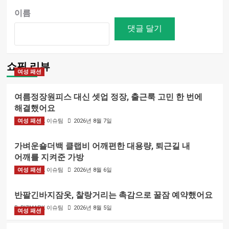
이름
쇼핑 리뷰
여성 패션
여름정장원피스 대신 셋업 정장, 출근룩 고민 한 번에
해결했어요
여성 패션
BIZMARK 이슈팀
2026년 8월 7일
가벼운숄더백 클랩비 어깨편한 대용량, 퇴근길 내
어깨를 지켜준 가방
여성 패션
BIZMARK 이슈팀
2026년 8월 6일
반팔긴바지잠옷, 찰랑거리는 촉감으로 꿀잠 예약했어요
BIZMARK 이슈팀
2026년 8월 5일
여성 패션