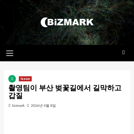
콘텐츠로
건너뛰기
기본
메뉴
Issue
촬영팀이 부산 벚꽃길에서 길막하고
갑질
bizmark
2026년 4월 8일