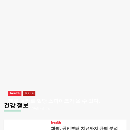
health
Issue
제로 콜라로 혈당 스파이크가 올 수 있다.
건강 정보
bizmark
2026년 4월 5일
health
화병, 원인부터 치료까지 완벽 분석