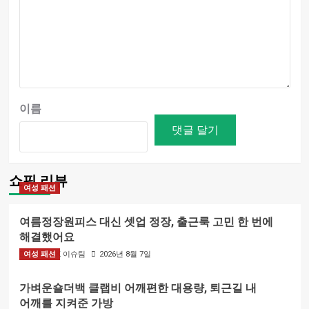
이름
쇼핑 리뷰
여성 패션
여름정장원피스 대신 셋업 정장, 출근룩 고민 한 번에
해결했어요
여성 패션
BIZMARK 이슈팀
2026년 8월 7일
가벼운숄더백 클랩비 어깨편한 대용량, 퇴근길 내
어깨를 지켜준 가방