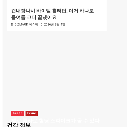
캡내장나시 바이엘 홀터탑, 이거 하나로
올여름 코디 끝냈어요
BIZMARK 이슈팀
2026년 8월 4일
health
Issue
제로 콜라로 혈당 스파이크가 올 수 있다.
건강 정보