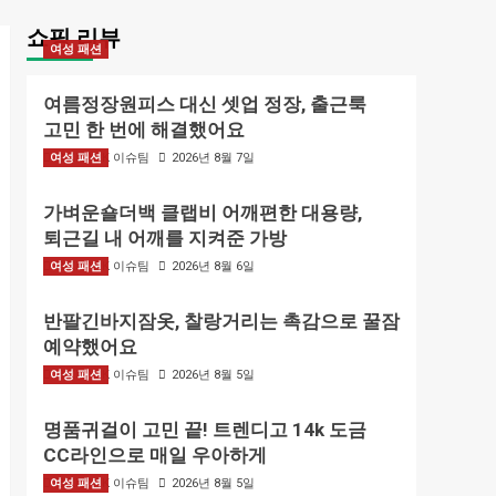
쇼핑 리뷰
여성 패션
여름정장원피스 대신 셋업 정장, 출근룩
고민 한 번에 해결했어요
여성 패션
BIZMARK 이슈팀
2026년 8월 7일
가벼운숄더백 클랩비 어깨편한 대용량,
퇴근길 내 어깨를 지켜준 가방
여성 패션
BIZMARK 이슈팀
2026년 8월 6일
반팔긴바지잠옷, 찰랑거리는 촉감으로 꿀잠
예약했어요
여성 패션
BIZMARK 이슈팀
2026년 8월 5일
명품귀걸이 고민 끝! 트렌디고 14k 도금
CC라인으로 매일 우아하게
여성 패션
BIZMARK 이슈팀
2026년 8월 5일