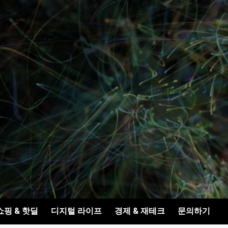
쇼핑 & 핫딜
디지털 라이프
경제 & 재테크
문의하기