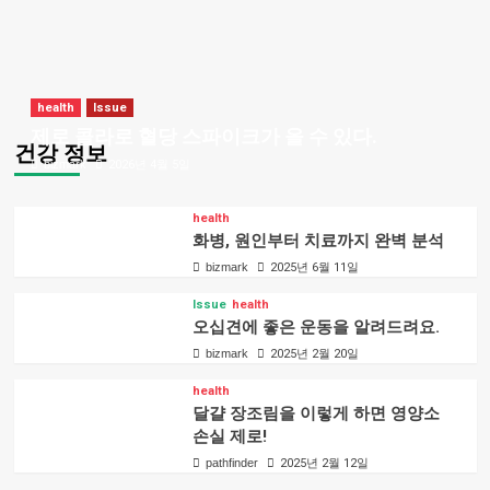
health
Issue
제로 콜라로 혈당 스파이크가 올 수 있다.
건강 정보
bizmark
2026년 4월 5일
health
화병, 원인부터 치료까지 완벽 분석
bizmark
2025년 6월 11일
Issue
health
오십견에 좋은 운동을 알려드려요.
bizmark
2025년 2월 20일
health
달걀 장조림을 이렇게 하면 영양소
손실 제로!
pathfinder
2025년 2월 12일