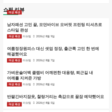
쇼핑 리뷰
여성 패션
남자패션 고민 끝, 모던바이브 오버핏 프린팅 티셔츠로
스타일 완성
여성 패션
BIZMARK 이슈팀
2026년 8월 9일
여름정장원피스 대신 셋업 정장, 출근룩 고민 한 번에
해결했어요
여성 패션
BIZMARK 이슈팀
2026년 8월 7일
가벼운숄더백 클랩비 어깨편한 대용량, 퇴근길 내
어깨를 지켜준 가방
여성 패션
BIZMARK 이슈팀
2026년 8월 6일
반팔긴바지잠옷, 찰랑거리는 촉감으로 꿀잠 예약했어요
BIZMARK 이슈팀
2026년 8월 5일
여성 패션