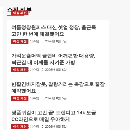
쇼핑 리뷰
여성 패션
여름정장원피스 대신 셋업 정장, 출근룩
고민 한 번에 해결했어요
여성 패션
BIZMARK 이슈팀
2026년 8월 7일
가벼운숄더백 클랩비 어깨편한 대용량,
퇴근길 내 어깨를 지켜준 가방
여성 패션
BIZMARK 이슈팀
2026년 8월 6일
반팔긴바지잠옷, 찰랑거리는 촉감으로 꿀잠
예약했어요
여성 패션
BIZMARK 이슈팀
2026년 8월 5일
명품귀걸이 고민 끝! 트렌디고 14k 도금
CC라인으로 매일 우아하게
여성 패션
BIZMARK 이슈팀
2026년 8월 5일