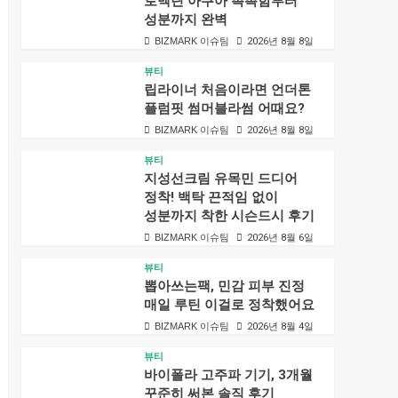
로벡틴 아쿠아 촉촉함부터
성분까지 완벽
BIZMARK 이슈팀
2026년 8월 8일
뷰티
립라이너 처음이라면 언더톤
플럼핏 썸머블라썸 어때요?
BIZMARK 이슈팀
2026년 8월 8일
뷰티
지성선크림 유목민 드디어
정착! 백탁 끈적임 없이
성분까지 착한 시슨드시 후기
BIZMARK 이슈팀
2026년 8월 6일
뷰티
뽑아쓰는팩, 민감 피부 진정
매일 루틴 이걸로 정착했어요
BIZMARK 이슈팀
2026년 8월 4일
뷰티
바이폴라 고주파 기기, 3개월
꾸준히 써본 솔직 후기