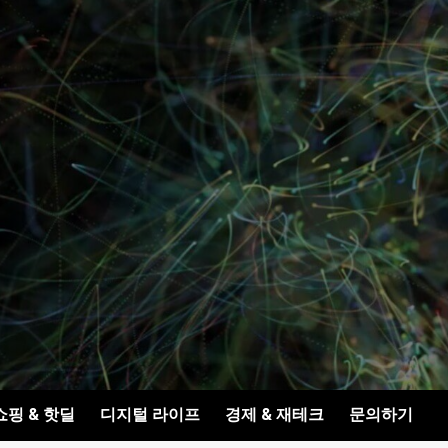
쇼핑 & 핫딜
디지털 라이프
경제 & 재테크
문의하기