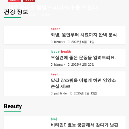
제로 콜라로 혈당 스파이크가 올 수 있다.
건강 정보
bizmark
2026년 4월 5일
health
화병, 원인부터 치료까지 완벽 분석
bizmark
2025년 6월 11일
Issue
health
오십견에 좋은 운동을 알려드려요.
bizmark
2025년 2월 20일
health
달걀 장조림을 이렇게 하면 영양소
손실 제로!
pathfinder
2025년 2월 12일
Beauty
뷰티
비타민E 효능 궁금해서 찾다가 남편