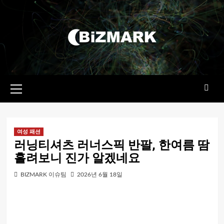
콘텐츠로
건너뛰기
기본
메뉴
여성 패션
러닝티셔츠 러너스픽 반팔, 한여름 땀
흘려보니 진가 알겠네요
BIZMARK 이슈팀
2026년 6월 18일