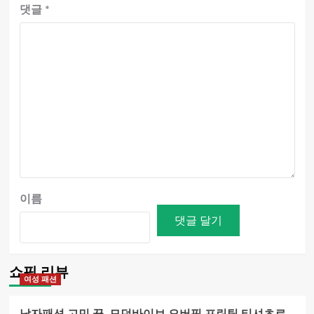
댓글
*
이름
쇼핑 리뷰
여성 패션
남자패션 고민 끝, 모던바이브 오버핏 프린팅 티셔츠로