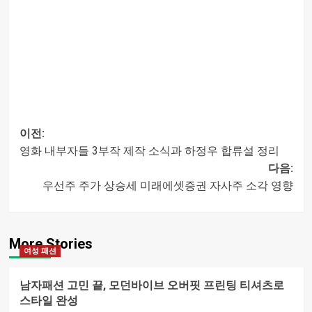
이전:
영화 내부자들 3부작 제작 소식과 하정우 합류설 정리
글
다음:
우선주 주가 상승세 미래에셋증권 자사주 소각 영향
내비게이션
More Stories
여성 패션
남자패션 고민 끝, 모던바이브 오버핏 프린팅 티셔츠로
스타일 완성