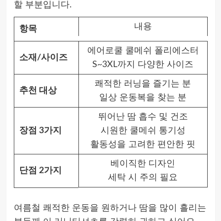
할 부분입니다.
내용
항목
에어로쿨 쿨메쉬 폴리에스터
소재/사이즈
S~3XL까지 다양한 사이즈
쾌적한 러닝을 즐기는 분
추천 대상
일상 운동복을 찾는 분
뛰어난 땀 흡수 및 건조
장점 3가지
시원한 쿨메쉬 통기성
활동성을 고려한 편안한 핏
베이직한 디자인
단점 2가지
세탁 시 주의 필요
여름철 쾌적한 운동을 원하거나 땀을 많이 흘리는